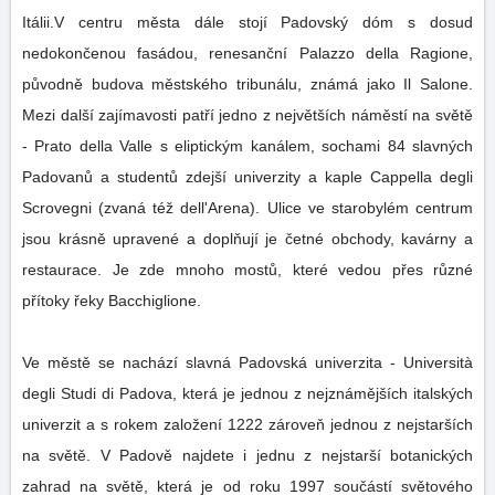
Itálii.V centru města dále stojí Padovský dóm s dosud
nedokončenou fasádou, renesanční Palazzo della Ragione,
původně budova městského tribunálu, známá jako Il Salone.
Mezi další zajímavosti patří jedno z největších náměstí na světě
- Prato della Valle s eliptickým kanálem, sochami 84 slavných
Padovanů a studentů zdejší univerzity a kaple Cappella degli
Scrovegni (zvaná též dell'Arena). Ulice ve starobylém centrum
jsou krásně upravené a doplňují je četné obchody, kavárny a
restaurace. Je zde mnoho mostů, které vedou přes různé
přítoky řeky Bacchiglione.
Ve městě se nachází slavná Padovská univerzita - Università
degli Studi di Padova, která je jednou z nejznámějších italských
univerzit a s rokem založení 1222 zároveň jednou z nejstarších
na světě. V Padově najdete i jednu z nejstarší botanických
zahrad na světě, která je od roku 1997 součástí světového