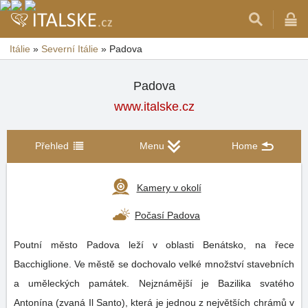
Itálie
»
Severní Itálie
»
Padova
Padova
www.italske.cz
Přehled
Menu
Home
Kamery v okolí
Počasí Padova
Poutní město Padova leží v oblasti Benátsko, na řece
Bacchiglione. Ve městě se dochovalo velké množství stavebních
a uměleckých památek. Nejznámější je Bazilika svatého
Antonína (zvaná Il Santo), která je jednou z největších chrámů v