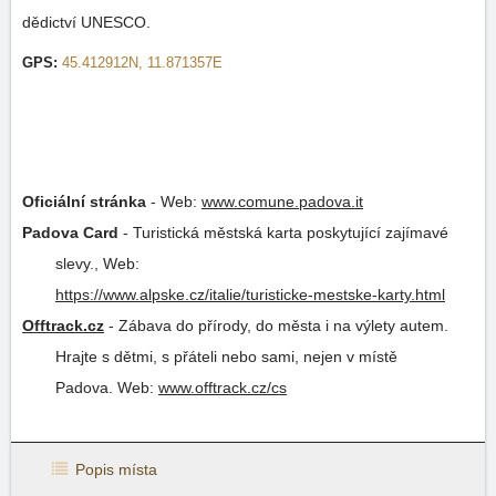
dědictví UNESCO.
GPS:
45.412912N, 11.871357E
Oficiální stránka
-
Web:
www.comune.padova.it
Padova Card
-
Turistická městská karta poskytující zajímavé
slevy.
,
Web:
https://www.alpske.cz/italie/turisticke-mestske-karty.html
Offtrack.cz
-
Zábava do přírody, do města i na výlety autem.
Hrajte s dětmi, s přáteli nebo sami, nejen v místě
Padova.
Web:
www.offtrack.cz/cs
Popis místa