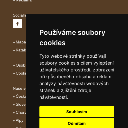
Reklama
Sociální sítě:
Používáme soubory
cookies
Mapa serveru Severní Itálie
Katalog ubytování
Tyto webové stránky používají
soubory cookies s cílem vylepšení
Osobní údaje
uživatelského prostředí, zobrazení
Cookies
přizpůsobeného obsahu a reklam,
analýzy návštěvnosti webových
Naše servery:
stránek a zjištění zdroje
České hory
návštěvnosti.
Slovenské hory
Souhlasím
Chorvatsko
Alpy
Odmítám