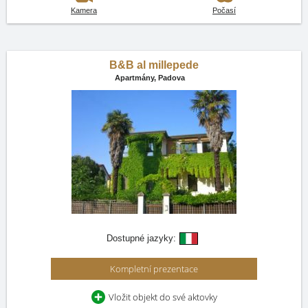
Kamera
Počasí
B&B al millepede
Apartmány,
Padova
Dostupné jazyky:
Kompletní prezentace
Vložit objekt do své aktovky