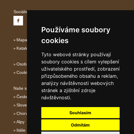
Sociální sítě:
Používáme soubory
cookies
Mapa serveru Severní Itálie
Katalog ubytování
Tyto webové stránky používají
soubory cookies s cílem vylepšení
Osobní údaje
uživatelského prostředí, zobrazení
Cookies
přizpůsobeného obsahu a reklam,
analýzy návštěvnosti webových
Naše servery:
stránek a zjištění zdroje
České hory
návštěvnosti.
Slovenské hory
Souhlasím
Chorvatsko
Alpy
Odmítám
Itálie