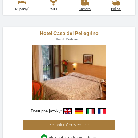
48 pokojů
WiFi
Kamera
Počasí
Hotel Casa del Pellegrino
Hotel,
Padova
Dostupné jazyky:
Kompletní prezentace
Vložit objekt do své aktovky