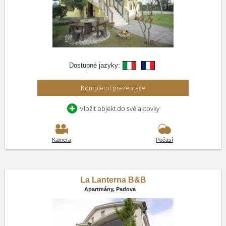
Dostupné jazyky:
Kompletní prezentace
Vložit objekt do své aktovky
Kamera
Počasí
La Lanterna B&B
Apartmány,
Padova