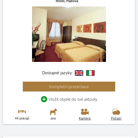
Hotel,
Padova
Dostupné jazyky:
Kompletní prezentace
Vložit objekt do své aktovky
44 pokojů
ano
Kamera
Počasí