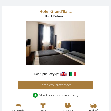
Hotel Grand'Italia
Hotel,
Padova
Dostupné jazyky:
Kompletní prezentace
Vložit objekt do své aktovky
48 pokojů
WiFi
Kamera
Počasí