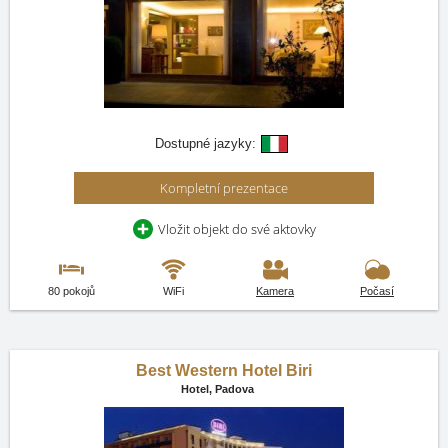
Dostupné jazyky:
Kompletní prezentace
Vložit objekt do své aktovky
80 pokojů
WiFi
Kamera
Počasí
Best Western Hotel Biri
Hotel,
Padova