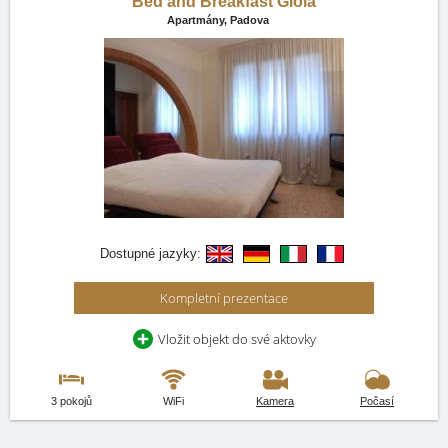
Bed and Breakfast Gioia
Apartmány,
Padova
Dostupné jazyky:
Kompletní prezentace
Vložit objekt do své aktovky
3 pokojů
WiFi
Kamera
Počasí