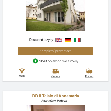
Dostupné jazyky:
Kompletní prezentace
Vložit objekt do své aktovky
WiFi
Kamera
Počasí
BB Il Telaio di Annamaria
Apartmány,
Padova