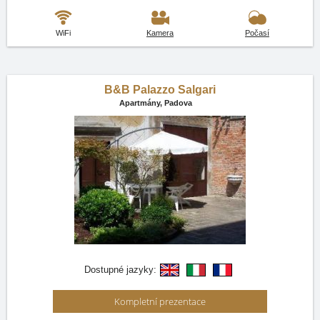
WiFi
Kamera
Počasí
B&B Palazzo Salgari
Apartmány,
Padova
Dostupné jazyky:
Kompletní prezentace