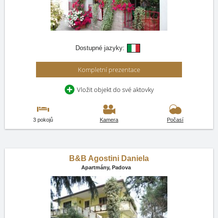
Dostupné jazyky:
Kompletní prezentace
Vložit objekt do své aktovky
3 pokojů
Kamera
Počasí
B&B Agostini Daniela
Apartmány,
Padova