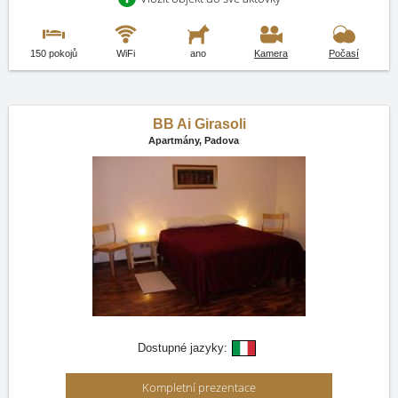
150 pokojů
WiFi
ano
Kamera
Počasí
BB Ai Girasoli
Apartmány,
Padova
Dostupné jazyky:
Kompletní prezentace