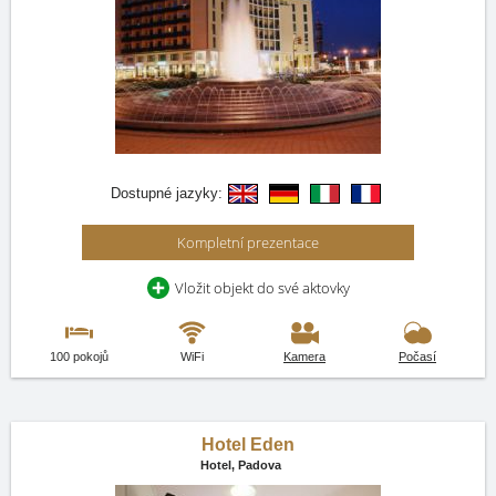
Dostupné jazyky:
Kompletní prezentace
Vložit objekt do své aktovky
100 pokojů
WiFi
Kamera
Počasí
Hotel Eden
Hotel,
Padova