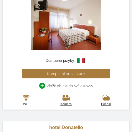
Dostupné jazyky:
Kompletní prezentace
Vložit objekt do své aktovky
WiFi
Kamera
Počasí
hotel Donatello