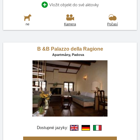
Vložit objekt do své aktovky
ne
Kamera
Počasí
B &B Palazzo della Ragione
Apartmány,
Padova
Dostupné jazyky: