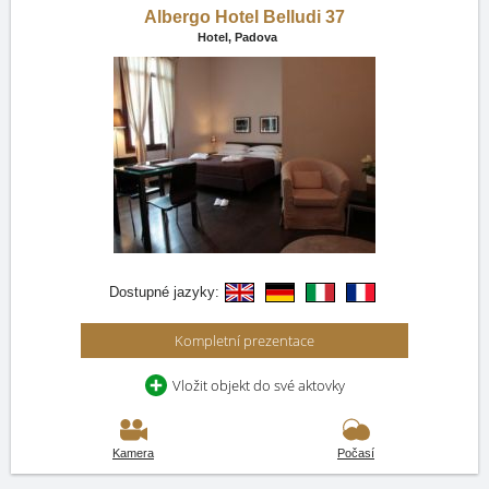
Albergo Hotel Belludi 37
Hotel,
Padova
Dostupné jazyky:
Kompletní prezentace
Vložit objekt do své aktovky
Kamera
Počasí