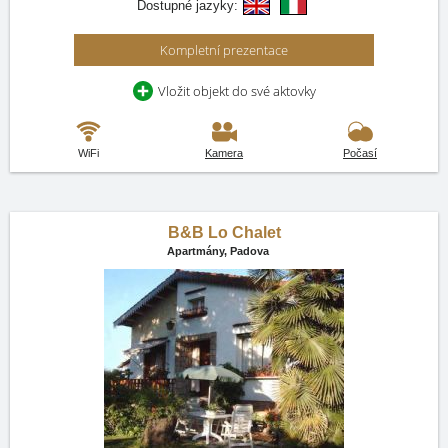
Dostupné jazyky:
Kompletní prezentace
Vložit objekt do své aktovky
WiFi
Kamera
Počasí
B&B Lo Chalet
Apartmány,
Padova