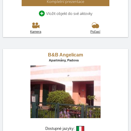
Kompletní prezentace
Vložit objekt do své aktovky
Kamera
Počasí
B&B Angelicam
Apartmány,
Padova
Dostupné jazyky: